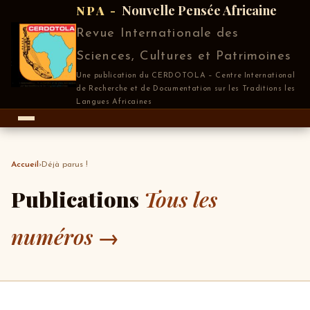
Nouvelle Pensée Africaine
NPA -
Revue Internationale des
Sciences, Cultures et Patrimoines
Une publication du CERDOTOLA – Centre International
de Recherche et de Documentation sur les Traditions les
Langues Africaines
Accueil
›
Déjà parus !
Publications
Tous les
numéros →