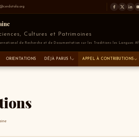
a@cerdotola.org
aine
iences, Cultures et Patrimoines
national de Recherche et de Documentation sur les Traditions les Langues Af
ORIENTATIONS
DÉJÀ PARUS !
APPEL À CONTRIBUTIONS
tions
aine