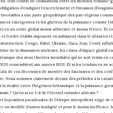
ent, d’un conflit de civilisations entre les mondes romano
obligation d’endiguer l’encerclement et l’invasion (Douguine
favorables à une juste géopolitique des pan-régions comme 
sances émergentes et les ghettos de la puissance comme l’Af
e) en un ordre global moins arbitraire et moins féroce. Et 
 et l’ordre établis imposent ou subissent dans le désarroi et
destruction. Congo, Sahel, Ukraine, Gaza, Iran, Covid, infl
ine de la dissuasion nucléaire, les crises d’impact global e
systémique des deux Guerres mondiales qui ne soit remis en c
2020 ressemblent aux années 1920. Et si les tendances ne so
tats de ces décennies de montée des fascismes et des confl
e. Nous sommes clairement devant des préludes à la catastro
r la rivalité entre l’hégémon britannique et la puissance ge
main ? Qu’en sera-t-il de l’éternel outsider africain ?
et la position paradoxales de l’Afrique interpellent exige de
 avec un modèle d’union inadapté et pour le moins inefficace,