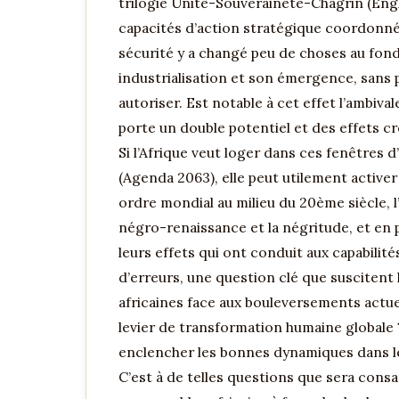
trilogie Unité-Souveraineté-Chagrin (Eng
capacités d’action stratégique coordonnée
sécurité y a changé peu de choses au fond e
industrialisation et son émergence, sans p
autoriser. Est notable à cet effet l’ambiva
porte un double potentiel et des effets croi
Si l’Afrique veut loger dans ces fenêtres
(Agenda 2063), elle peut utilement active
ordre mondial au milieu du 20ème siècle, l’
négro-renaissance et la négritude, et en 
leurs effets qui ont conduit aux capabilité
d’erreurs, une question clé que suscitent l
africaines face aux bouleversements actu
levier de transformation humaine globale
enclencher les bonnes dynamiques dans l
C’est à de telles questions que sera consa