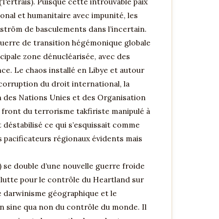
(Tertrais). Puisque cette introuvable paix
ional et humanitaire avec impunité, les
lström de basculements dans l’incertain.
 guerre de transition hégémonique globale
incipale zone dénucléarisée, avec des
ce. Le chaos installé en Libye et autour
orruption du droit international, la
on des Nations Unies et des Organisation
front du terrorisme takfiriste manipulé à
 déstabilisé ce qui s’esquissait comme
s pacificateurs régionaux évidents mais
) se double d’une nouvelle guerre froide
a lutte pour le contrôle du Heartland sur
 le darwinisme géographique et le
n sine qua non du contrôle du monde. Il