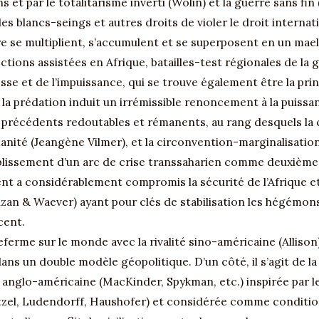
et par le totalitarisme inverti (Wolin) et la guerre sans fin 
es blancs-seings et autres droits de violer le droit internat
re se multiplient, s’accumulent et se superposent en un mae
ctions assistées en Afrique, batailles-test régionales de la
lesse et de l’impuissance, qui se trouve également être la pr
la prédation induit un irrémissible renoncement à la puissan
e précédents redoutables et rémanents, au rang desquels la c
anité (Jeangène Vilmer), et la circonvention-marginalisati
blissement d’un arc de crise transsaharien comme deuxième 
t a considérablement compromis la sécurité de l’Afrique et
Buzan & Waever) ayant pour clés de stabilisation les hégémon
cent.
ferme sur le monde avec la rivalité sino-américaine (Allison
 dans un double modèle géopolitique. D’un côté, il s’agit de l
isée anglo-américaine (MacKinder, Spykman, etc.) inspirée par
zel, Ludendorff, Haushofer) et considérée comme conditio