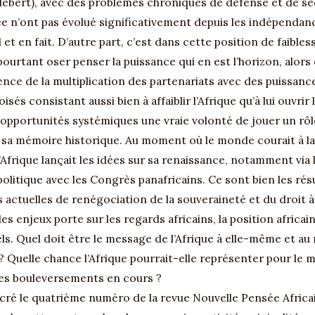
lebert), avec des problèmes chroniques de défense et de séc
 n’ont pas évolué significativement depuis les indépendance
t en fait. D’autre part, c’est dans cette position de faibles
ourtant oser penser la puissance qui en est l’horizon, alors
lence de la multiplication des partenariats avec des puissanc
sés consistant aussi bien à affaiblir l’Afrique qu’à lui ouvrir 
 d’opportunités systémiques une vraie volonté de jouer un r
r sa mémoire historique. Au moment où le monde courait à la
Afrique lançait les idées sur sa renaissance, notamment via la 
politique avec les Congrès panafricains. Ce sont bien les 
s actuelles de renégociation de la souveraineté et du droit à 
es enjeux porte sur les regards africains, la position africai
els. Quel doit être le message de l’Afrique à elle-même et
 ? Quelle chance l’Afrique pourrait-elle représenter pour 
es bouleversements en cours ?
cré le quatrième numéro de la revue Nouvelle Pensée Africain