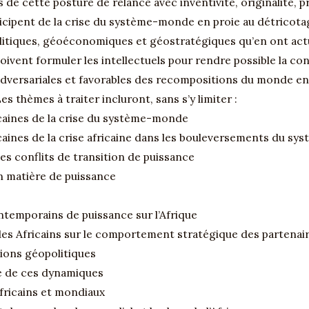
s de cette posture de relance avec inventivité, originalité, 
icipent de la crise du système-monde en proie au détricotage
litiques, géoéconomiques et géostratégiques qu’en ont actu
doivent formuler les intellectuels pour rendre possible la co
s adversariales et favorables des recompositions du monde e
 thèmes à traiter incluront, sans s’y limiter :
icaines de la crise du système-monde
icaines de la crise africaine dans les bouleversements du 
les conflits de transition de puissance
en matière de puissance
ontemporains de puissance sur l’Afrique
es Africains sur le comportement stratégique des partenaire
ations géopolitiques
ue de ces dynamiques
africains et mondiaux