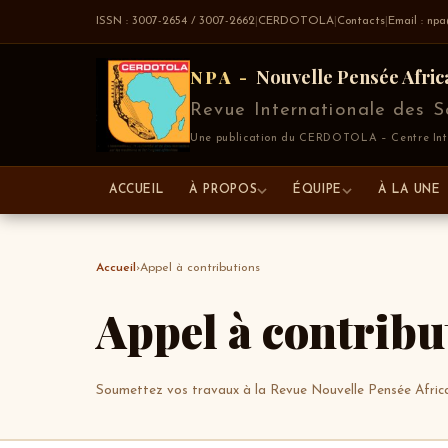
ISSN : 3007-2654 / 3007-2662
|
CERDOTOLA
|
Contacts
|
Email : np
Nouvelle Pensée Afric
NPA -
Revue Internationale des Sc
Une publication du CERDOTOLA – Centre Inter
ACCUEIL
À PROPOS
ÉQUIPE
À LA UNE
Accueil
›
Appel à contributions
Appel à contribu
Soumettez vos travaux à la Revue Nouvelle Pensée Afric