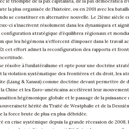
c le triomphe de la pax capitalista, de la pax democratica d’
iste la plus organisée de l’histoire, ou en 2001 avec les batai
tendu se constituer en alternative nouvelle. Le 21ème siècle 
-ci s’inscrivent résolument dans les dynamiques et signific
nfiguration stratégique d’équilibres régionaux et mondiaux
um que les hégémons s’efforcent d’imposer dans le travail ac
Et cet effort admet la reconfiguration des rapports et fronti
incertitude.
e résolve à l’unilatéralisme et opte pour une doctrine stra
la violation systématique des frontières et du droit, les st
imite (Liang & Xansui) comme doctrine devant permettre de 
la Chine et les Euro-américains accélèrent leur mouvement e
ransition hégémonique globale et le passage de la puissance 
la souveraineté hérité du Traité de Westphalie et de la Deux
e la force brute de plus en plus débridée.
tré en crise systémique depuis la grande récession de 2008, l