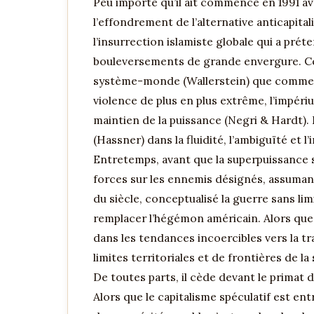
Peu importe qu’il ait commencé en 1991 ave
l’effondrement de l’alternative anticapital
l’insurrection islamiste globale qui a pré
bouleversements de grande envergure. Ceux
système-monde (Wallerstein) que comme co
violence de plus en plus extrême, l’impéri
maintien de la puissance (Negri & Hardt). 
(Hassner) dans la fluidité, l’ambiguïté et l’
Entretemps, avant que la superpuissance s
forces sur les ennemis désignés, assumant 
du siècle, conceptualisé la guerre sans l
remplacer l’hégémon américain. Alors que 
dans les tendances incoercibles vers la t
limites territoriales et de frontières de 
De toutes parts, il cède devant le primat d
Alors que le capitalisme spéculatif est en