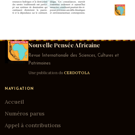
Nouvelle Pensée Africaine
Revue Internationale des Sciences, Cultures et
Patrimoines
Une publication du
CERDOTOLA
NAVIGATION
Accueil
Numéros parus
Appel à contributions