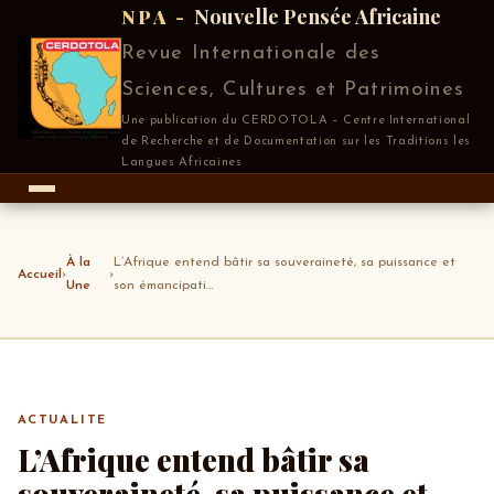
Nouvelle Pensée Africaine
NPA -
Revue Internationale des
Sciences, Cultures et Patrimoines
Une publication du CERDOTOLA – Centre International
de Recherche et de Documentation sur les Traditions les
Langues Africaines
À la
L’Afrique entend bâtir sa souveraineté, sa puissance et
Accueil
›
›
Une
son émancipati…
ACTUALITE
L’Afrique entend bâtir sa