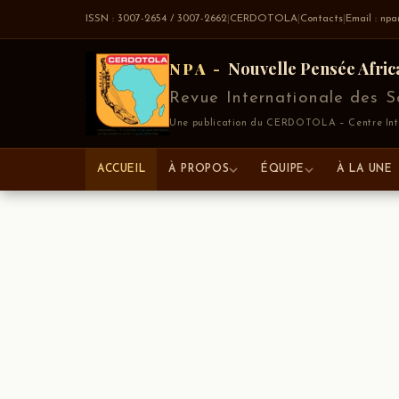
ISSN : 3007-2654 / 3007-2662
|
CERDOTOLA
|
Contacts
|
Email : np
Nouvelle Pensée Afric
NPA -
Revue Internationale des Sc
Une publication du CERDOTOLA – Centre Inter
ACCUEIL
À PROPOS
ÉQUIPE
À LA UNE