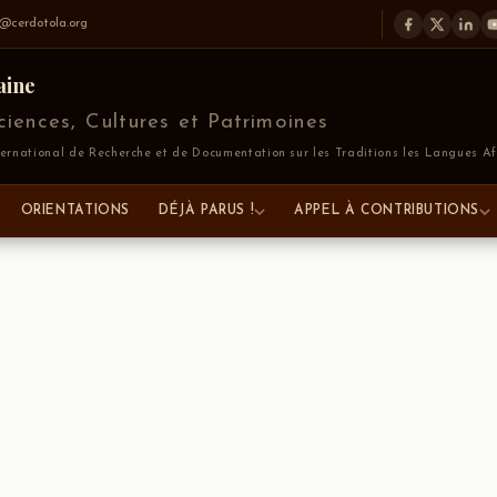
a@cerdotola.org
aine
iences, Cultures et Patrimoines
national de Recherche et de Documentation sur les Traditions les Langues Af
ORIENTATIONS
DÉJÀ PARUS !
APPEL À CONTRIBUTIONS